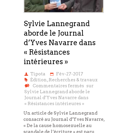
Sylvie Lannegrand
aborde le Journal
d’Yves Navarre dans
« Résistances
intérieures »
Tipota
Fév-27-2017
Édition
,
Recherches & travaux
Commentaires fermés
sur
Sylvie Lannegrand aborde le
Journal d’Yves Navarre dans
« Résistances intérieures »
Un article de Sylvie Lannegrand
consacré au Journal d’Yves Navarre,
« De la cause homosexuelle au
scandale de l’écriture » est paru