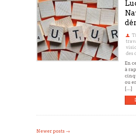
Luc
Nav
dé
T
trav
visi
des 
En c
à rap
cinq
ou e
[…]
Newer posts →