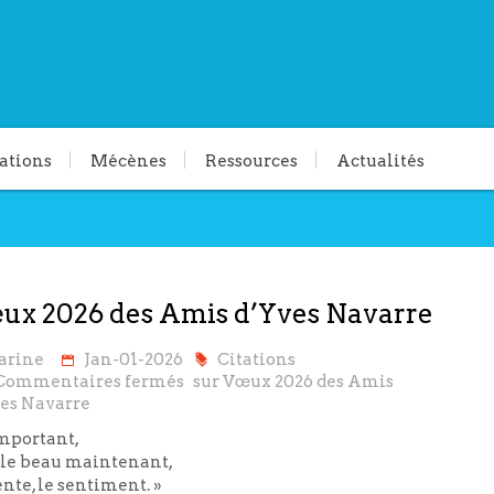
ations
Mécènes
Ressources
Actualités
ux 2026 des Amis d’Yves Navarre
arine
Jan-01-2026
Citations
Commentaires fermés
sur Vœux 2026 des Amis
es Navarre
important,
t le beau maintenant,
ente, le sentiment. »