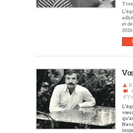
Yves
L’éq
adhér
et de
2026
Vœ
K
d’Yv
L’éq
vœux
qu’au
Nava
toujo