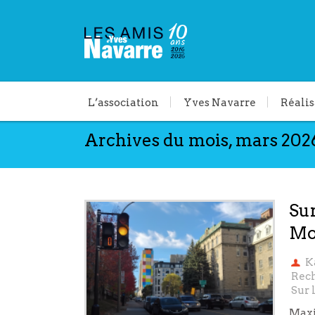
L’association
Yves Navarre
Réalis
Archives du mois, mars 202
Sur
Mo
K
Rech
Sur 
Maxi