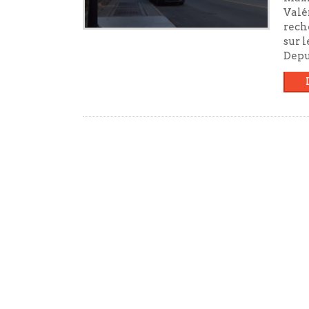
Valér
rech
sur l
Depu