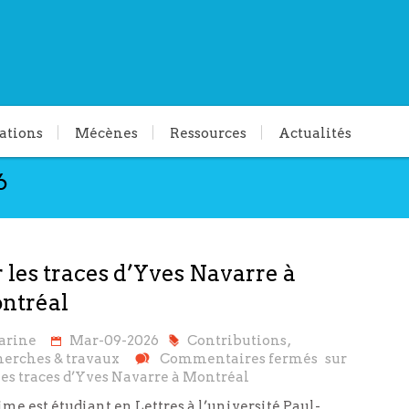
ations
Mécènes
Ressources
Actualités
6
 les traces d’Yves Navarre à
ntréal
arine
Mar-09-2026
Contributions
,
erches & travaux
Commentaires fermés
sur
les traces d’Yves Navarre à Montréal
me est étudiant en Lettres à l’université Paul-