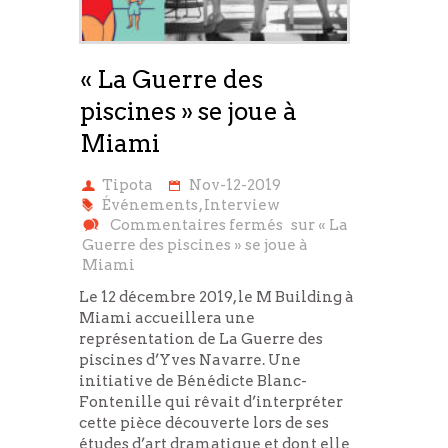
« La Guerre des
piscines » se joue à
Miami
Tipota
Nov-12-2019
Événements
,
Interview
Commentaires fermés
sur « La
Guerre des piscines » se joue à
Miami
Le 12 décembre 2019, le M Building à
Miami accueillera une
représentation de La Guerre des
piscines d’Yves Navarre. Une
initiative de Bénédicte Blanc-
Fontenille qui rêvait d’interpréter
cette pièce découverte lors de ses
études d’art dramatique et dont elle