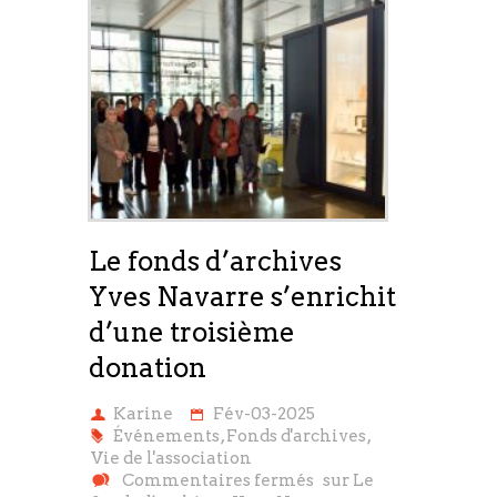
Le fonds d’archives
Yves Navarre s’enrichit
d’une troisième
donation
Karine
Fév-03-2025
Événements
,
Fonds d'archives
,
Vie de l'association
Commentaires fermés
sur Le