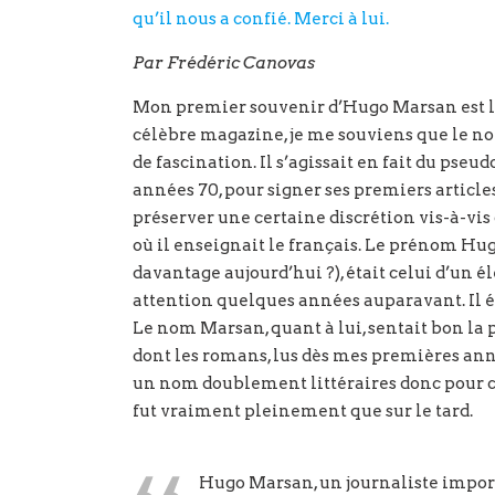
qu’il nous a confié. Merci à lui.
Par Frédéric Canovas
Mon premier souvenir d’Hugo Marsan est li
célèbre magazine, je me souviens que le n
de fascination. Il s’agissait en fait du pse
années 70, pour signer ses premiers articl
préserver une certaine discrétion vis-à-vis 
où il enseignait le français. Le prénom Hugo
davantage aujourd’hui ?), était celui d’un 
attention quelques années auparavant. Il év
Le nom Marsan, quant à lui, sentait bon la
dont les romans, lus dès mes premières ann
un nom doublement littéraires donc pour cel
fut vraiment pleinement que sur le tard.
Hugo Marsan, un journaliste import