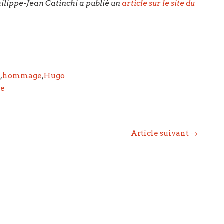
Philippe-Jean Catinchi a publié un
article sur le site du
d
,
hommage
,
Hugo
re
Article suivant →