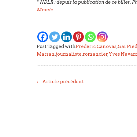
*
NDLR : depuis la publication de ce billet, 
Monde
.
Post Tagged with
Frédéric Canovas
,
Gai Pie
Marsan
,
journaliste
,
romancier
,
Yves Navar
← Article précédent