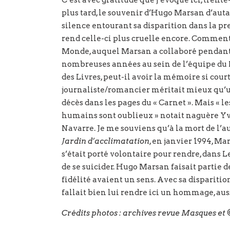
C’est avec gratitude que j’évoque ici, trent
plus tard, le souvenir d’Hugo Marsan d’auta
silence entourant sa disparition dans la p
rend celle-ci plus cruelle encore. Commen
Monde, auquel Marsan a collaboré pendant
nombreuses années au sein de l’équipe d
des Livres, peut-il avoir la mémoire si court
journaliste/romancier méritait mieux qu’u
décès dans les pages du « Carnet ». Mais « le
humains sont oublieux » notait naguère Y
Navarre. Je me souviens qu’à la mort de l’a
Jardin d’acclimatation
, en janvier 1994, Ma
s’était porté volontaire pour rendre, dan
de se suicider. Hugo Marsan faisait partie de
fidélité avaient un sens. Avec sa disparition,
fallait bien lui rendre ici un hommage, auss
Crédits photos : archives revue Masques et