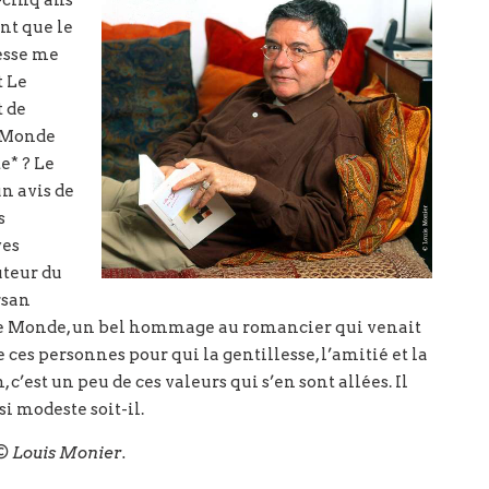
e-cinq ans
nt que le
resse me
t Le
 de
u Monde
e* ? Le
n avis de
s
ves
uteur du
rsan
s Le Monde, un bel hommage au romancier qui venait
 ces personnes pour qui la gentillesse, l’amitié et la
 c’est un peu de ces valeurs qui s’en sont allées. Il
i modeste soit-il.
 © Louis Monier.