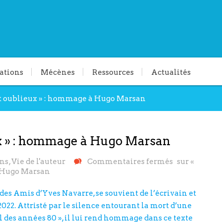
ations
Mécènes
Ressources
Actualités
t oublieux » : hommage à Hugo Marsan
ux » : hommage à Hugo Marsan
ns
,
Vie de l'auteur
Commentaires fermés
sur «
à Hugo Marsan
es Amis d’Yves Navarre, se souvient de l’écrivain et
022. Attristé par le silence entourant la mort d’une
es années 80 », il lui rend hommage dans ce texte