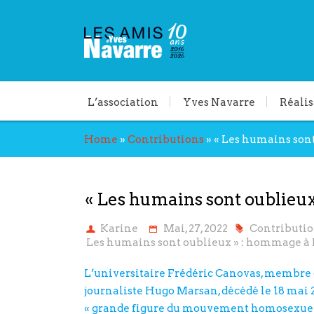
L’association
Yves Navarre
Réalis
Home
»
Contributions
»
« Les humains son
« Les humains sont oublie
Karine
Mai, 27, 2022
Contributio
Les humains sont oublieux » : hommage 
L’universitaire Frédéric Canovas, membre d
journaliste Hugo Marsan, décédé le 18 mai 2
« grande figure du mouvement homosexuel d