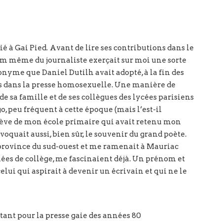
é à Gai Pied
.
Avant de lire ses contributions dans le
om même du journaliste exerçait sur moi une sorte
udonyme que Daniel Dutilh avait adopté, à la fin des
es dans la presse homosexuelle. Une manière de
de sa famille et de ses collègues des lycées parisiens
, peu fréquent à cette époque (mais l’est-il
élève de mon école primaire qui avait retenu mon
oquait aussi, bien sûr, le souvenir du grand poète.
 province du sud-ouest et me ramenait à Mauriac
ées de collège, me fascinaient déjà. Un prénom et
ui qui aspirait à devenir un écrivain et qui ne le
ant pour la presse gaie des années 80