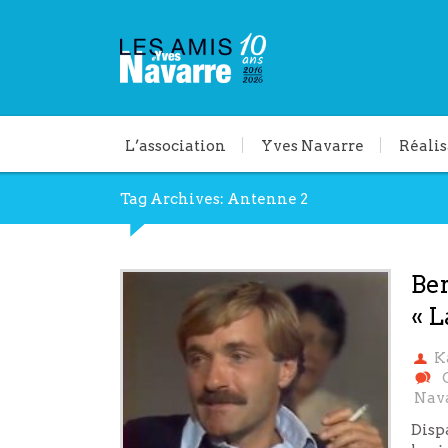
L’association
Yves Navarre
Réalis
Tag Archives: Antenne 2
Ber
« L
K
Nava
Dispa