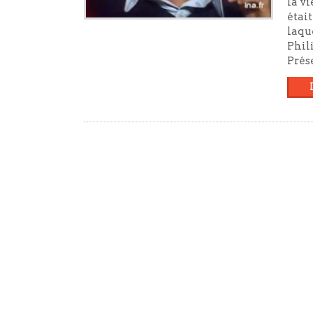
la vi
étai
laqu
Phil
Prés