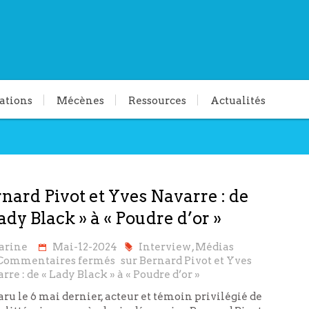
ations
Mécènes
Ressources
Actualités
nard Pivot et Yves Navarre : de
ady Black » à « Poudre d’or »
arine
Mai-12-2024
Interview
,
Médias
Commentaires fermés
sur Bernard Pivot et Yves
rre : de « Lady Black » à « Poudre d’or »
ru le 6 mai dernier, acteur et témoin privilégié de