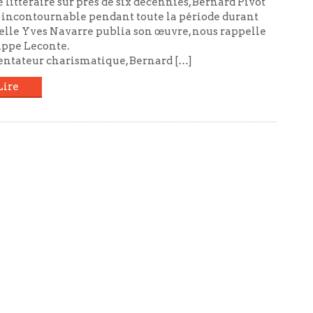
e littéraire sur près de six décennies, Bernard Pivot
t incontournable pendant toute la période durant
elle Yves Navarre publia son œuvre, nous rappelle
ippe Leconte.
entateur charismatique, Bernard […]
Lire