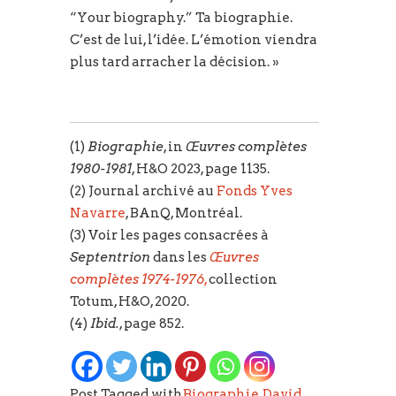
“Your biography.” Ta biographie.
C’est de lui, l’idée. L’émotion viendra
plus tard arracher la décision. »
(1)
Biographie
, in
Œuvres complètes
1980-1981
, H&O 2023, page 1135.
(2) Journal archivé au
Fonds Yves
Navarre
, BAnQ, Montréal.
(3) Voir les pages consacrées à
Septentrion
dans les
Œuvres
complètes 1974-1976
,
collection
Totum, H&O, 2020.
(4)
Ibid.
, page 852.
Post Tagged with
Biographie
,
David