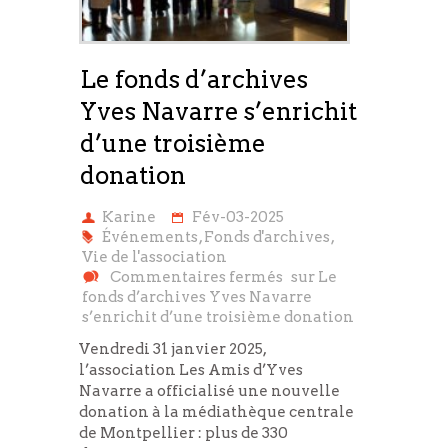
Le fonds d’archives
Yves Navarre s’enrichit
d’une troisième
donation
Karine
Fév-03-2025
Événements
,
Fonds d'archives
,
Vie de l'association
Commentaires fermés
sur Le
fonds d’archives Yves Navarre
s’enrichit d’une troisième donation
Vendredi 31 janvier 2025,
l’association Les Amis d’Yves
Navarre a officialisé une nouvelle
donation à la médiathèque centrale
de Montpellier : plus de 330